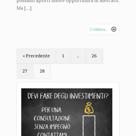
possano aprirti nuove opportunità di mercato.
Ma […]
Continua...

« Precedente
1
…
26
27
28