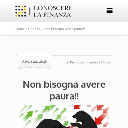

Home /
Finanza
/ Non bisogna avere paura!!
Aprile 22, 2020
in
Finanza
by
Andrea Mornati
Non bisogna avere
paura!!