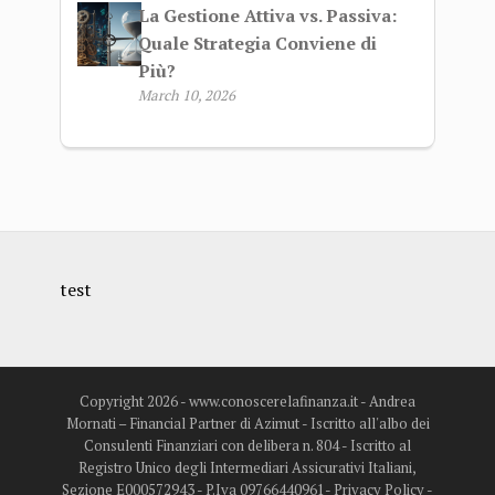
La Gestione Attiva vs. Passiva:
Quale Strategia Conviene di
Più?
March 10, 2026
test
Copyright 2026 - www.conoscerelafinanza.it - Andrea
Mornati – Financial Partner di Azimut - Iscritto all'albo dei
Consulenti Finanziari con delibera n. 804 - Iscritto al
Registro Unico degli Intermediari Assicurativi Italiani,
Sezione E000572943 - P.Iva 09766440961-
Privacy Policy
-