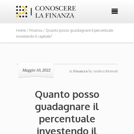

Home /
Finanza
/ Quanto posso guadagnare il percentuale
investendo il capitale?
Maggio 10, 2022
in
Finanza
by
Andrea Mornati
Quanto posso
guadagnare il
percentuale
investendo il